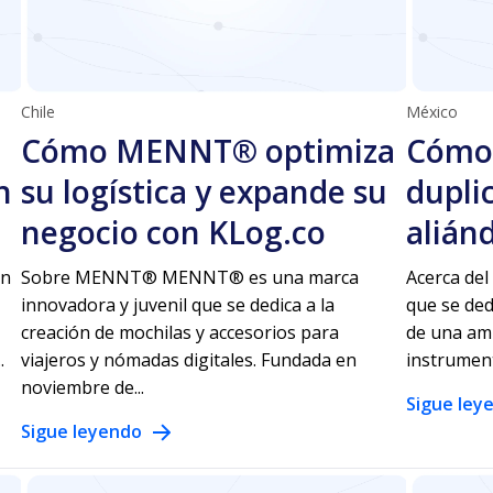
Chile
México
Cómo MENNT® optimiza
Cómo 
n
su logística y expande su
dupli
negocio con KLog.co
alián
en
Sobre MENNT® MENNT® es una marca
Acerca del
innovadora y juvenil que se dedica a la
que se ded
creación de mochilas y accesorios para
de una amp
.
viajeros y nómadas digitales. Fundada en
instrumenta
noviembre de...
Sigue ley
Sigue leyendo