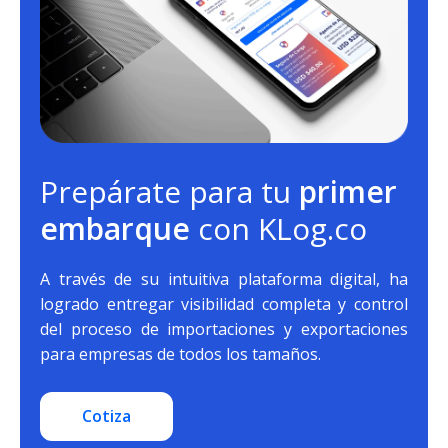
Prepárate para tu
primer
embarque
con KLog.co
A través de su intuitiva plataforma digital, ha
logrado entregar visibilidad completa y control
del proceso de importaciones y exportaciones
para empresas de todos los tamaños.
Cotiza