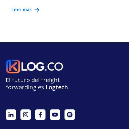
Leer más
El futuro del freight
forwarding
e
s
L
o
g
t
e
ch