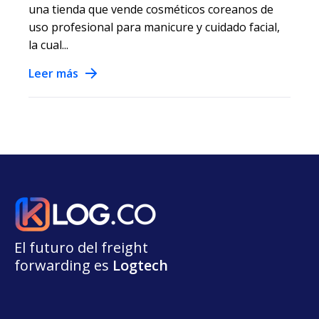
una tienda que vende cosméticos coreanos de
uso profesional para manicure y cuidado facial,
la cual...
Leer más
El futuro del freight
forwarding
e
s
L
o
g
t
e
ch