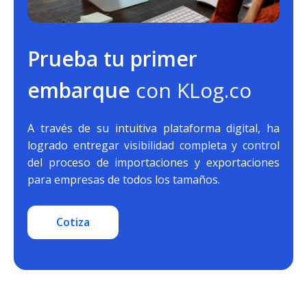
Prueba tu primer
embarque
con KLog.co
A través de su intuitiva plataforma digital, ha
logrado entregar visibilidad completa y control
del proceso de importaciones y exportaciones
para empresas de todos los tamaños.
Cotiza