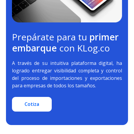
Prepárate para tu
primer
embarque
con KLog.co
A través de su intuitiva plataforma digital, ha
logrado entregar visibilidad completa y control
del proceso de importaciones y exportaciones
para empresas de todos los tamaños.
Cotiza