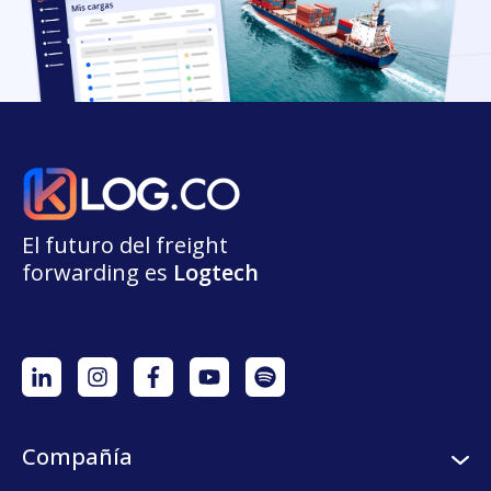
El futuro del freight
forwarding
e
s
L
o
g
t
e
ch
Compañía