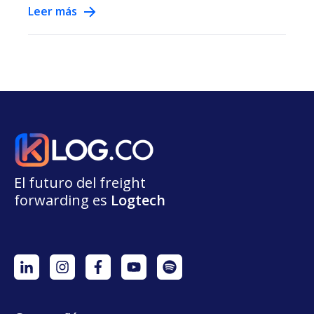
Leer más
El futuro del freight
forwarding
e
s
L
o
g
t
e
ch