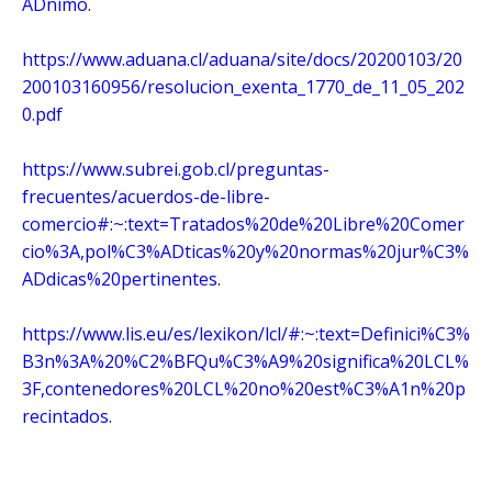
ADnimo
.
https://www.aduana.cl/aduana/site/docs/20200103/20
200103160956/resolucion_exenta_1770_de_11_05_202
0.pdf
https://www.subrei.gob.cl/preguntas-
frecuentes/acuerdos-de-libre-
comercio#:~:text=Tratados%20de%20Libre%20Comer
cio%3A,pol%C3%ADticas%20y%20normas%20jur%C3%
ADdicas%20pertinentes
.
https://www.lis.eu/es/lexikon/lcl/#:~:text=Definici%C3%
B3n%3A%20%C2%BFQu%C3%A9%20significa%20LCL%
3F,contenedores%20LCL%20no%20est%C3%A1n%20p
recintados
.