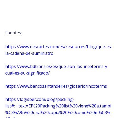
Fuentes:
https://www.descartes.com/es/resources/blog/que-es-
la-cadena-de-suministro
https://www.bdtrans.es/es/que-son-los-incoterms-y-
cual-es-su-significado/
https://www.bancosantander.es/glosario/incoterms
https://logisber.com/blog/packing-
list#:~:text=El%20Packing%20list%20viene%20a,tambi
%C3%A9n%20una%20copia%2C%20como%20m%C3%