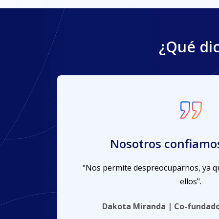
¿Qué di
KLog.co me solucion
posibles prob
odo en
"No hay que gestionar nada, ellos lo
nos ayuda a relajarnos después de ac
s
proveedor".