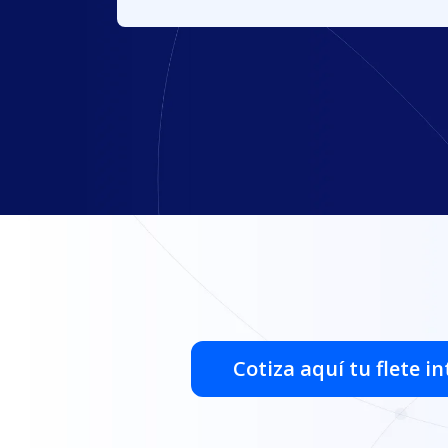
Heidi López | CEO de Beaut
Cotiza aquí tu flete i