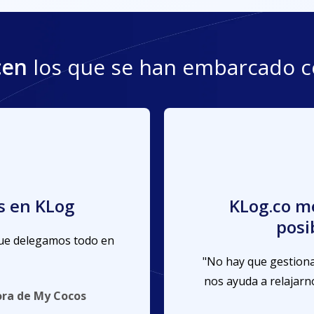
cen
los que se han embarcado c
a todos los
KLog signif
lemas
“Me han aliviado una 
he logrado enfocar m
 hacen todo, entonces
para el c
ordar el envío con el