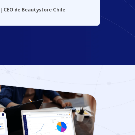
ga | Encargado de Relaciones
les de SmellWell Chile