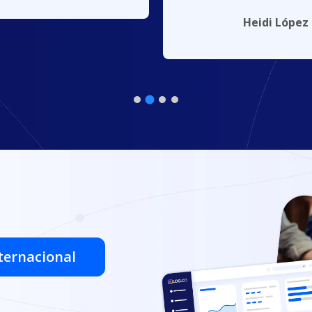
Mauricio Mora
Comercia
ystore Chile
nternacional