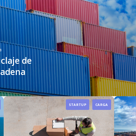
a
claje de
cadena
STARTUP
CARGA