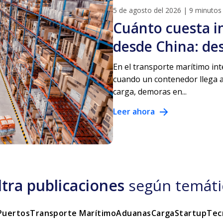
5 de agosto del 2026
|
9 minutos 
Cuánto cuesta i
desde China: de
En el transporte marítimo int
cuando un contenedor llega al
carga, demoras en...
Leer ahora
iltra publicaciones
según temáti
Puertos
Transporte Marítimo
Aduanas
Carga
Startup
Tec