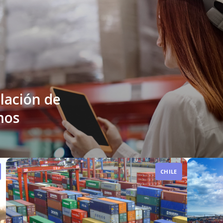
ulación de
mos
CHILE