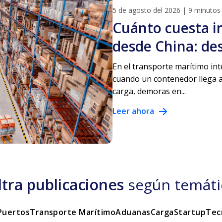
5 de agosto del 2026
|
9 minutos 
Cuánto cuesta i
desde China: de
En el transporte marítimo int
cuando un contenedor llega al
carga, demoras en...
Leer ahora
iltra publicaciones
según temáti
Puertos
Transporte Marítimo
Aduanas
Carga
Startup
Tec