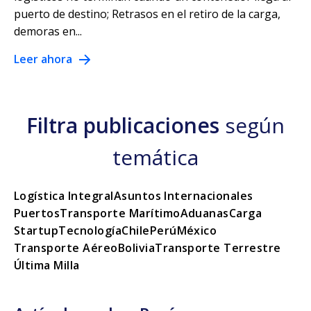
puerto de destino; Retrasos en el retiro de la carga,
demoras en...
Leer ahora
Filtra publicaciones
según
temática
Logística Integral
Asuntos Internacionales
Puertos
Transporte Marítimo
Aduanas
Carga
Startup
Tecnología
Chile
Perú
México
Transporte Aéreo
Bolivia
Transporte Terrestre
Última Milla