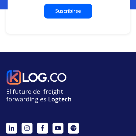
El futuro del freight
forwarding
e
s
L
o
g
t
e
ch