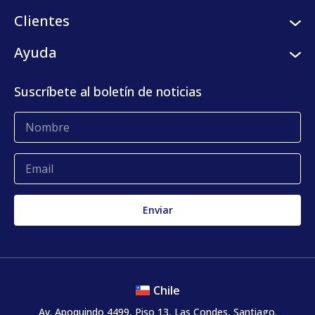
Careers
Servicios logísticos
Clientes
Programa de semilleros
Plataforma digital
Clientes
Ayuda
Centro de prensa
KLog Fulfillment
Casos de éxito
Centro de contacto
Suscríbete al boletín de noticias
Blog
Glosario
Quejas y reclamos
Chile
Av. Apoquindo 4499, Piso 13, Las Condes, Santiago.