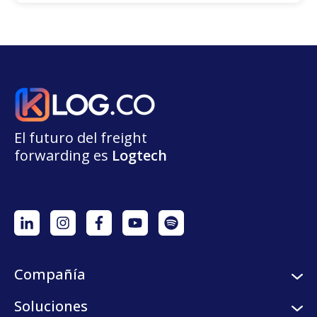
El futuro del freight
forwarding
e
s
L
o
g
t
e
ch
Compañía
Sobre nosotros
Soluciones