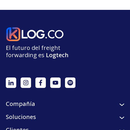
El futuro del freight
forwarding
e
s
L
o
g
t
e
ch
Compañía
Sobre nosotros
Soluciones
Careers
Servicios logísticos
Clientes