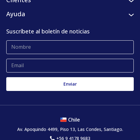
Programa de semilleros
Plataforma digital
Clientes
Ayuda
Centro de prensa
KLog Fulfillment
Casos de éxito
Centro de contacto
Suscríbete al boletín de noticias
Blog
Glosario
Quejas y reclamos
Chile
Av. Apoquindo 4499, Piso 13, Las Condes, Santiago.
+56 9 4178 9683