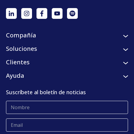
Compañía
Sobre nosotros
Soluciones
Careers
Servicios logísticos
Clientes
Programa de semilleros
Plataforma digital
Clientes
Ayuda
Centro de prensa
KLog Fulfillment
Casos de éxito
Centro de contacto
Suscríbete al boletín de noticias
Blog
Glosario
Quejas y reclamos