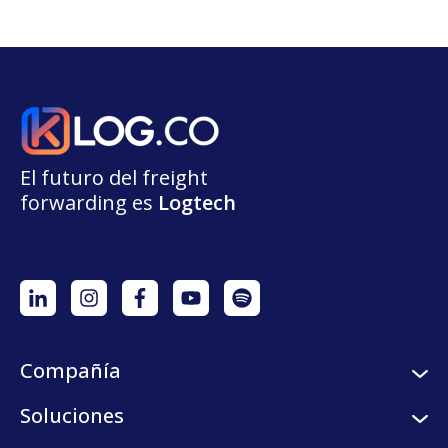
El futuro del freight
forwarding
e
s
L
o
g
t
e
ch
Compañía
Sobre nosotros
Soluciones
Careers