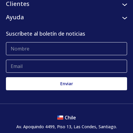
Servicios logísticos
Clientes
Programa de semilleros
Plataforma digital
Clientes
Ayuda
Centro de prensa
KLog Fulfillment
Casos de éxito
Centro de contacto
Suscríbete al boletín de noticias
Blog
Glosario
Quejas y reclamos
Chile
Av. Apoquindo 4499, Piso 13, Las Condes, Santiago.