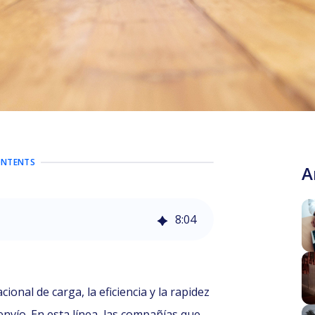
ONTENTS
A
8
:
04
onal de carga, la eficiencia y la rapidez
envío. En esta línea, las compañías que