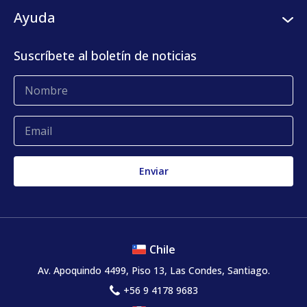
Plataforma digital
Clientes
Ayuda
Centro de prensa
KLog Fulfillment
Casos de éxito
Centro de contacto
Suscríbete al boletín de noticias
Blog
Glosario
Quejas y reclamos
Chile
Av. Apoquindo 4499, Piso 13, Las Condes, Santiago.
+56 9 4178 9683