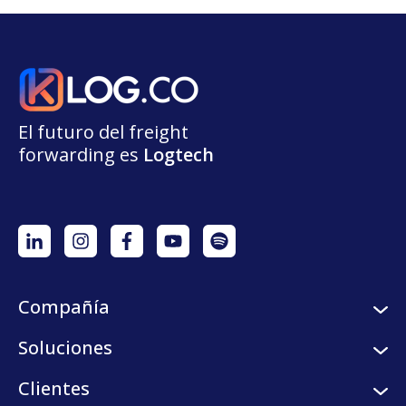
El futuro del freight
forwarding
e
s
L
o
g
t
e
ch
Compañía
Sobre nosotros
Soluciones
Careers
Servicios logísticos
Clientes
Programa de semilleros