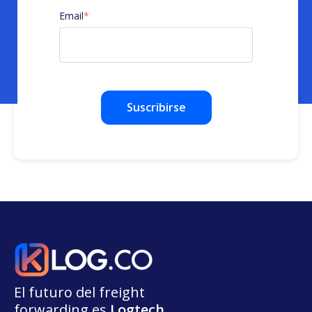
Email
*
El futuro del freight
forwarding
e
s
L
o
g
t
e
ch