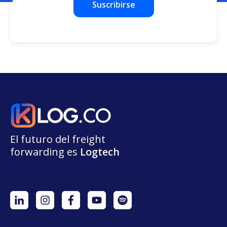
El futuro del freight
forwarding
e
s
L
o
g
t
e
ch