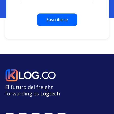
El futuro del freight
forwarding
e
s
L
o
g
t
e
ch