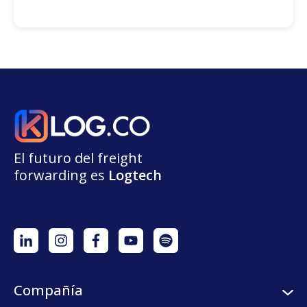
El futuro del freight
forwarding
e
s
L
o
g
t
e
ch
Compañía