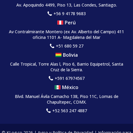
Av. Apoquindo 4499, Piso 13, Las Condes, Santiago.
+56 9 4178 9683
Perú
Av Contralmirante Montero (ex Av. Alberto del Campo) 411
oficina 1101 A- Magdalena del Mar
+51 680 59 27
Bolivia
Calle Tropical, Torre Alas l, Piso 6, Barrio Equipetrol, Santa
Cruz de la Sierra.
+591 67974567
México
Blvd. Manuel Ávila Camacho 138, Piso 11C, Lomas de
Chapultepec, CDMX.
+52 563 247 4887
© KLog.co 2026 |
Aviso y Política de Privacidad
|
Información para