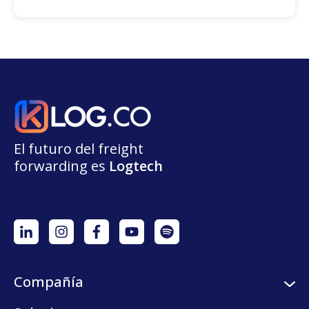
El futuro del freight
forwarding
e
s
L
o
g
t
e
ch
Compañía
Sobre nosotros