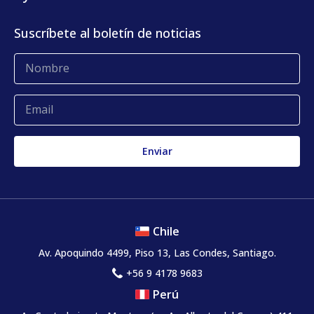
KLog Fulfillment
Casos de éxito
Centro de contacto
Suscríbete al boletín de noticias
Blog
Glosario
Quejas y reclamos
Chile
Av. Apoquindo 4499, Piso 13, Las Condes, Santiago.
+56 9 4178 9683
Perú