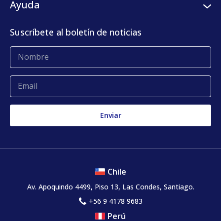
Ayuda
Centro de prensa
KLog Fulfillment
Casos de éxito
Centro de contacto
Suscríbete al boletín de noticias
Blog
Glosario
Quejas y reclamos
Chile
Av. Apoquindo 4499, Piso 13, Las Condes, Santiago.
+56 9 4178 9683
Perú