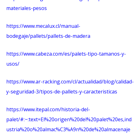
materiales-pesos
https://www.mecalux.cl/manual-
bodegaje/pallets/pallets-de-madera
https://www.cabeza.com/es/palets-tipo-tamanos-y-
usos/
https://www.ar-racking.com/cl/actualidad/blog/calidad-
y-seguridad-3/tipos-de-pallets-y-caracteristicas
https://www.itepal.com/historia-del-
palet/#:~:text=El%20origen%20del%20palet%20es,ind
ustria%20o%20almac%C3%A9n%20de%20almacenaje