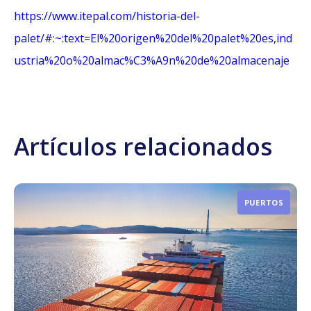
https://www.itepal.com/historia-del-
palet/#:~:text=El%20origen%20del%20palet%20es,ind
ustria%20o%20almac%C3%A9n%20de%20almacenaje
Artículos relacionados
PUERTOS