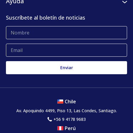
Ayuda
Centro de prensa
KLog Fulfillment
Casos de éxito
Centro de contacto
Suscríbete al boletín de noticias
Blog
Glosario
Quejas y reclamos
Chile
Av. Apoquindo 4499, Piso 13, Las Condes, Santiago.
+56 9 4178 9683
Perú