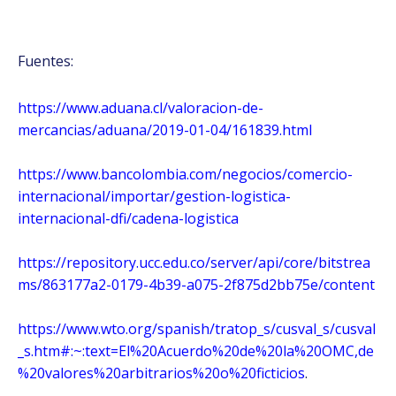
Fuentes:
https://www.aduana.cl/valoracion-de-
mercancias/aduana/2019-01-04/161839.html
https://www.bancolombia.com/negocios/comercio-
internacional/importar/gestion-logistica-
internacional-dfi/cadena-logistica
https://repository.ucc.edu.co/server/api/core/bitstrea
ms/863177a2-0179-4b39-a075-2f875d2bb75e/content
https://www.wto.org/spanish/tratop_s/cusval_s/cusval
_s.htm#:~:text=El%20Acuerdo%20de%20la%20OMC,de
%20valores%20arbitrarios%20o%20ficticios
.