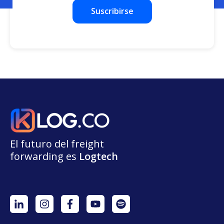
El futuro del freight
forwarding
e
s
L
o
g
t
e
ch