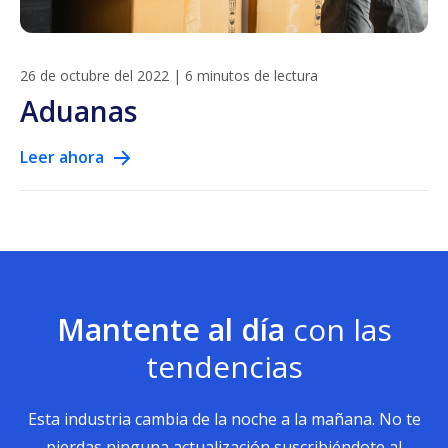
26 de octubre del 2022
|
6 minutos de lectura
Aduanas
Leer ahora
Mantente al día
con las
tendencias
Esta industria cambia de la noche a la mañana. No te
pierdas ninguna actualización suscribiéndote al