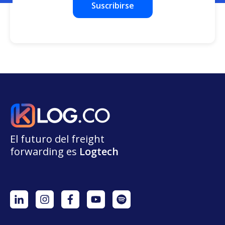
El futuro del freight
forwarding
e
s
L
o
g
t
e
ch