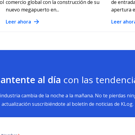
ol
comercio global con la construcción de su
de entrada
nuevo megapuerto en...
apertura en
Leer ahora
Leer ahor
antente al día
con las tendenci
 industria cambia de la noche a la mañana. No te pierdas ni
actualización suscribiéndote al boletín de noticias de KLog.