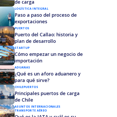
de carga
LOGÍSTICA INTEGRAL
Paso a paso del proceso de
exportaciones
PUERTOS
Puerto del Callao: historia y
plan de desarrollo
STARTUP
Cómo empezar un negocio de
importación
ADUANAS
¿Qué es un aforo aduanero y
para qué sirve?
CHILE
PUERTOS
Principales puertos de carga
de Chile
ASUNTOS INTERNACIONALES
TRANSPORTE AÉREO
Qué es la IATA y cuál es su