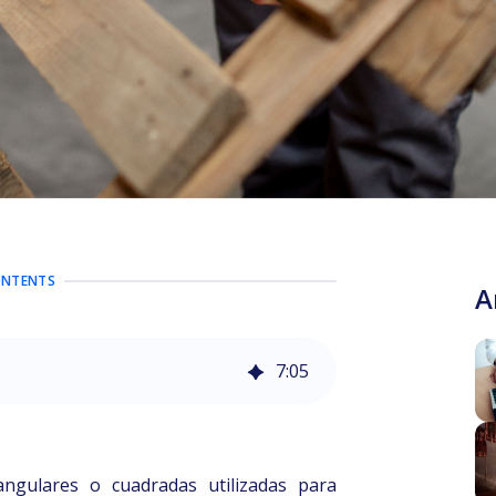
ONTENTS
A
7
:
05
angulares o cuadradas utilizadas para