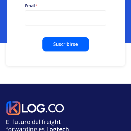
Email
*
El futuro del freight
forwarding
e
s
L
o
g
t
e
ch