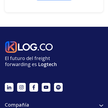
El futuro del freight
forwarding
e
s
L
o
g
t
e
ch
Compañía