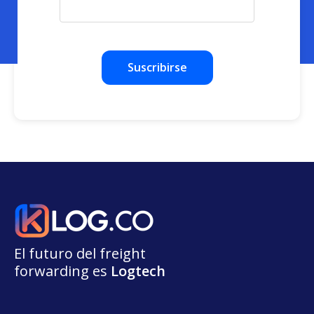
El futuro del freight
forwarding
e
s
L
o
g
t
e
ch