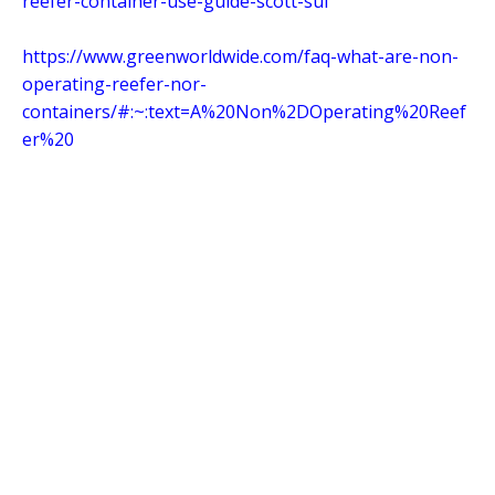
reefer-container-use-guide-scott-sui
https://www.greenworldwide.com/faq-what-are-non-
operating-reefer-nor-
containers/#:~:text=A%20Non%2DOperating%20Reef
er%20