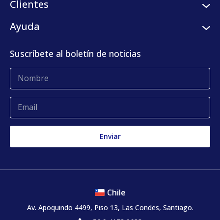
Clientes
Programa de semilleros
Plataforma digital
Clientes
Ayuda
Centro de prensa
KLog Fulfillment
Casos de éxito
Centro de contacto
Suscríbete al boletín de noticias
Blog
Glosario
Quejas y reclamos
Chile
Av. Apoquindo 4499, Piso 13, Las Condes, Santiago.