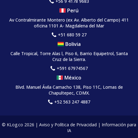
+56 9 4178 9683
Perú
Av Contralmirante Montero (ex Av. Alberto del Campo) 411
oficina 1101 A- Magdalena del Mar
+51 680 59 27
Bolivia
Calle Tropical, Torre Alas l, Piso 6, Barrio Equipetrol, Santa
Cruz de la Sierra.
+591 67974567
México
Blvd. Manuel Ávila Camacho 138, Piso 11C, Lomas de
Chapultepec, CDMX.
+52 563 247 4887
© KLog.co 2026 |
Aviso y Política de Privacidad
|
Información para
IA