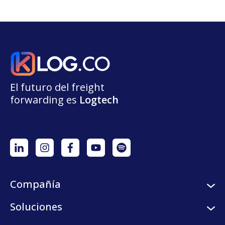
El futuro del freight
forwarding
e
s
L
o
g
t
e
ch
Compañía
Sobre nosotros
Soluciones
Careers
Servicios logísticos