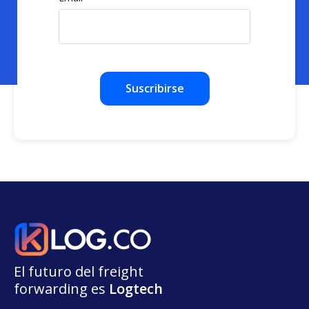
El futuro del freight
forwarding
e
s
L
o
g
t
e
ch