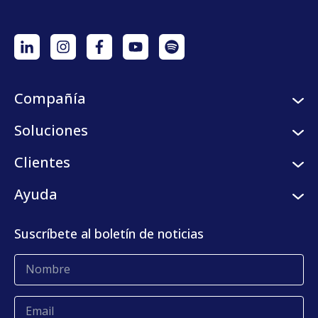
Compañía
Sobre nosotros
Soluciones
Careers
Servicios logísticos
Clientes
Programa de semilleros
Plataforma digital
Clientes
Ayuda
Centro de prensa
KLog Fulfillment
Casos de éxito
Centro de contacto
Suscríbete al boletín de noticias
Blog
Glosario
Quejas y reclamos