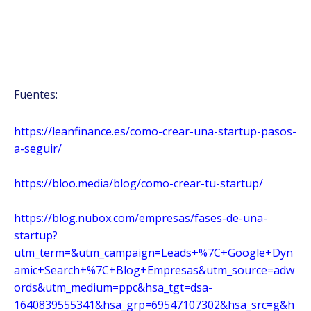
Fuentes:
https://leanfinance.es/como-crear-una-startup-pasos-
a-seguir/
https://bloo.media/blog/como-crear-tu-startup/
https://blog.nubox.com/empresas/fases-de-una-
startup?
utm_term=&utm_campaign=Leads+%7C+Google+Dyn
amic+Search+%7C+Blog+Empresas&utm_source=adw
ords&utm_medium=ppc&hsa_tgt=dsa-
1640839555341&hsa_grp=69547107302&hsa_src=g&h