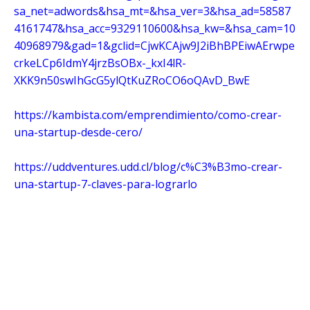
sa_net=adwords&hsa_mt=&hsa_ver=3&hsa_ad=58587
4161747&hsa_acc=9329110600&hsa_kw=&hsa_cam=10
40968979&gad=1&gclid=CjwKCAjw9J2iBhBPEiwAErwpe
crkeLCp6IdmY4jrzBsOBx-_kxI4lR-
XKK9n50swIhGcG5ylQtKuZRoCO6oQAvD_BwE
https://kambista.com/emprendimiento/como-crear-
una-startup-desde-cero/
https://uddventures.udd.cl/blog/c%C3%B3mo-crear-
una-startup-7-claves-para-lograrlo