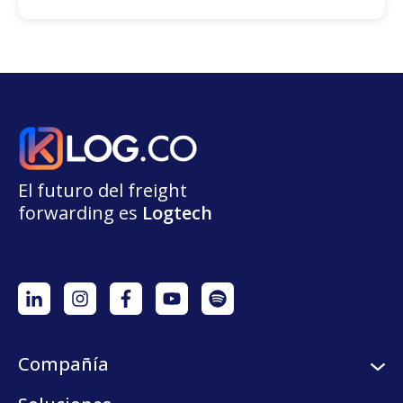
El futuro del freight
forwarding
e
s
L
o
g
t
e
ch
Compañía
Sobre nosotros