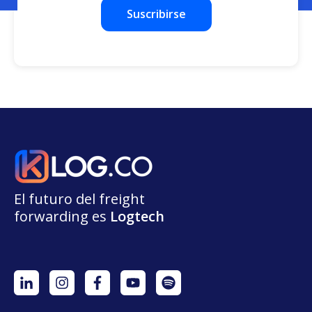
El futuro del freight
forwarding
e
s
L
o
g
t
e
ch