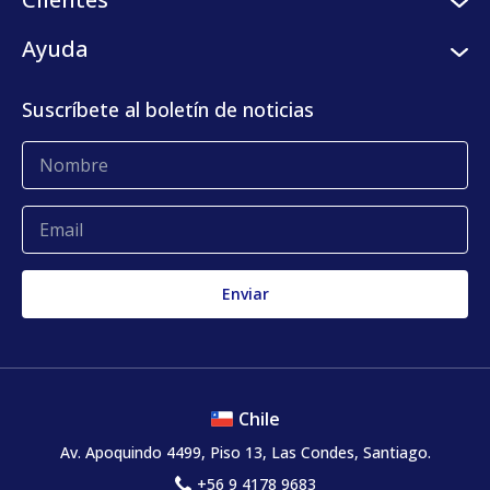
Programa de semilleros
Plataforma digital
Clientes
Ayuda
Centro de prensa
KLog Fulfillment
Casos de éxito
Centro de contacto
Suscríbete al boletín de noticias
Blog
Glosario
Quejas y reclamos
Chile
Av. Apoquindo 4499, Piso 13, Las Condes, Santiago.
+56 9 4178 9683