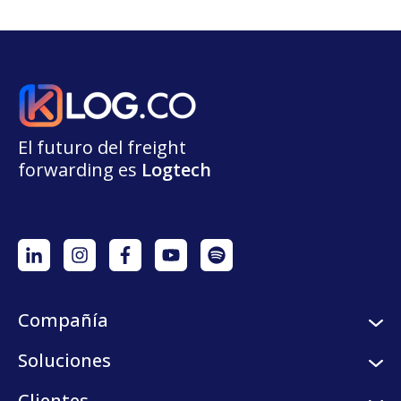
El futuro del freight
forwarding
e
s
L
o
g
t
e
ch
Compañía
Sobre nosotros
Soluciones
Careers
Servicios logísticos
Clientes