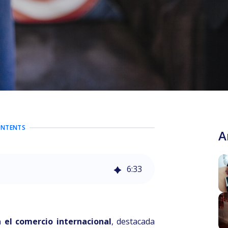
ONTENTS
A
6
:
33
n el comercio internacional
, destacada