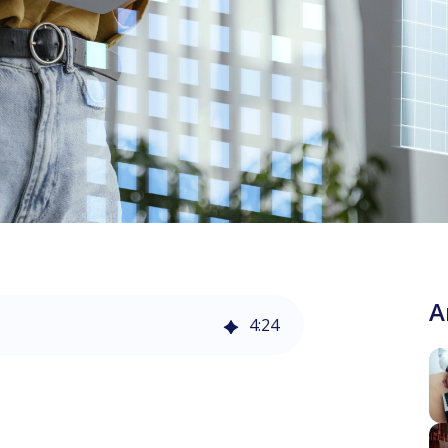
A
4
:
24