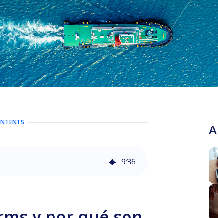
ONTENTS
A
9
:
36
rms y por qué son