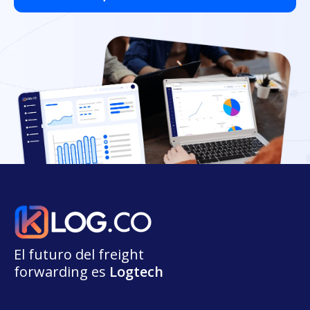
El futuro del freight
forwarding
e
s
L
o
g
t
e
ch