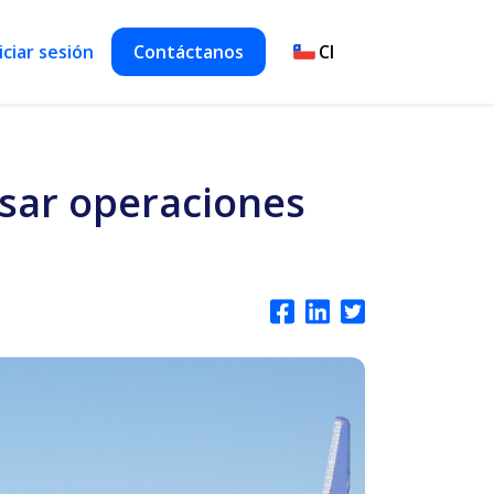
iciar sesión
Contáctanos
asar operaciones