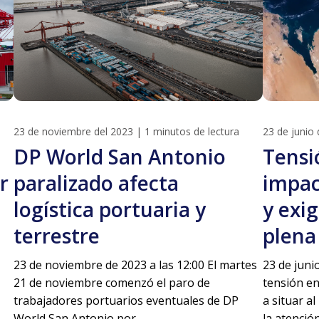
23 de noviembre del 2023
|
1 minutos de lectura
23 de junio 
DP World San Antonio
Tensi
r
paralizado afecta
impac
logística portuaria y
y exi
terrestre
plena
23 de noviembre de 2023 a las 12:00 El martes
23 de juni
21 de noviembre comenzó el paro de
tensión en
trabajadores portuarios eventuales de DP
a situar a
World San Antonio por...
la atención.