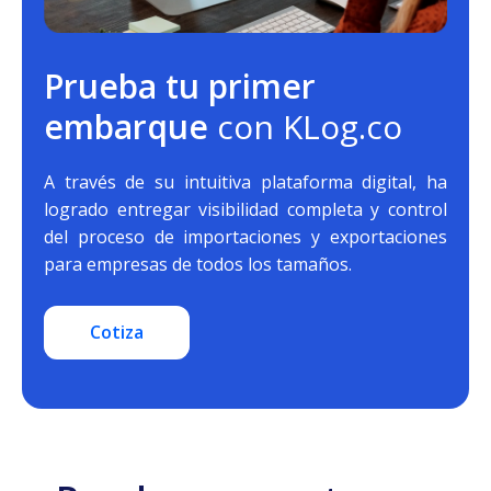
Prueba tu primer
embarque
con KLog.co
A través de su intuitiva plataforma digital, ha
logrado entregar visibilidad completa y control
del proceso de importaciones y exportaciones
para empresas de todos los tamaños.
Cotiza