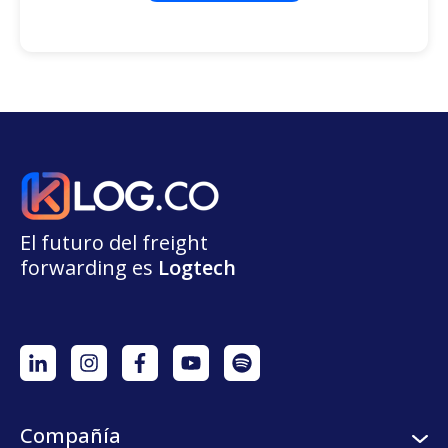
El futuro del freight
forwarding
e
s
L
o
g
t
e
ch
Compañía