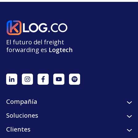
El futuro del freight
forwarding
e
s
L
o
g
t
e
ch
Compañía
Sobre nosotros
Soluciones
Careers
Servicios logísticos
Clientes
Programa de semilleros
Plataforma digital