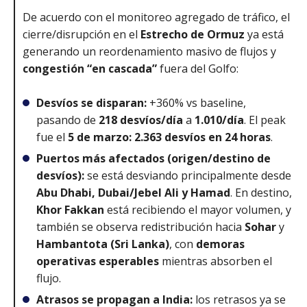
De acuerdo con el monitoreo agregado de tráfico, el
cierre/disrupción en el
Estrecho de Ormuz
ya está
generando un reordenamiento masivo de flujos y
congestión “en cascada”
fuera del Golfo:
Desvíos se disparan:
+360% vs baseline,
pasando de
218 desvíos/día
a
1.010/día
. El peak
fue el
5 de marzo: 2.363 desvíos en 24 horas
.
Puertos más afectados (origen/destino de
desvíos):
se está desviando principalmente desde
Abu Dhabi, Dubai/Jebel Ali y Hamad
. En destino,
Khor Fakkan
está recibiendo el mayor volumen, y
también se observa redistribución hacia
Sohar
y
Hambantota (Sri Lanka)
, con
demoras
operativas esperables
mientras absorben el
flujo.
Atrasos se propagan a India:
los retrasos ya se