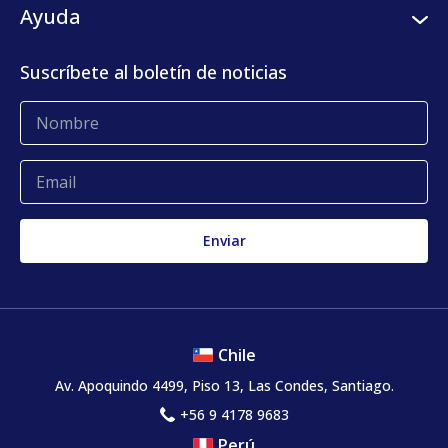
Clientes
Ayuda
Centro de prensa
KLog Fulfillment
Casos de éxito
Centro de contacto
Suscríbete al boletín de noticias
Blog
Glosario
Quejas y reclamos
Chile
Av. Apoquindo 4499, Piso 13, Las Condes, Santiago.
+56 9 4178 9683
Perú