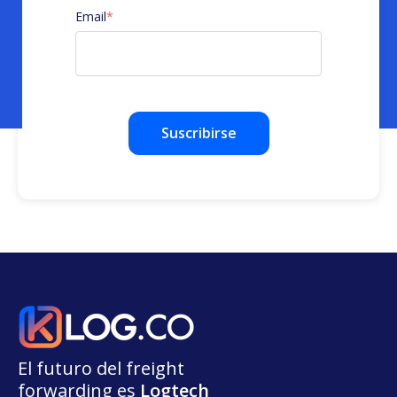
Email
*
El futuro del freight
forwarding
e
s
L
o
g
t
e
ch