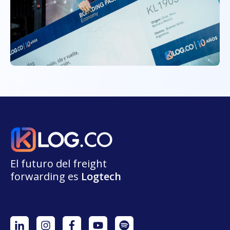
El futuro del freight
forwarding
e
s
L
o
g
t
e
ch