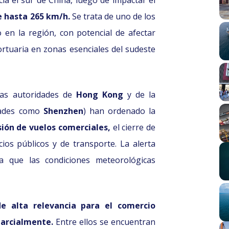
ia el sur de China, luego de impactar el
e hasta 265 km/h.
Se trata de uno de los
en la región, con potencial de afectar
ortuaria en zonas esenciales del sudeste
las autoridades de
Hong Kong
y de la
dades como
Shenzhen
) han ordenado la
sión de vuelos comerciales,
el cierre de
icios públicos y de transporte. La alerta
ra que las condiciones meteorológicas
de alta relevancia para el comercio
parcialmente.
Entre ellos se encuentran