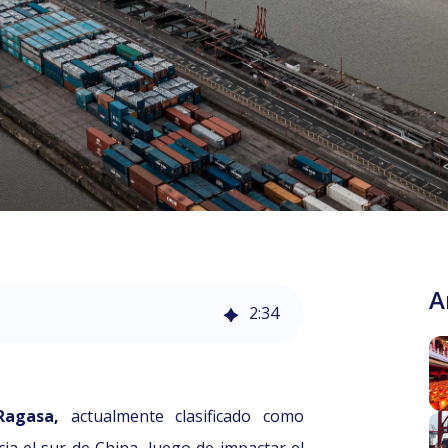
A
2
:
34
2025, 11:30 am (CL)
Ragasa,
actualmente clasificado como