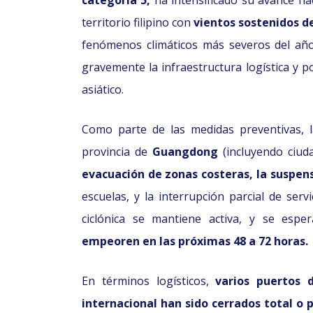
categoría 5,
ha intensificado su avance hac
territorio filipino con
vientos sostenidos d
fenómenos climáticos más severos del año 
gravemente la infraestructura logística y p
asiático.
Como parte de las medidas preventivas, 
provincia de
Guangdong
(incluyendo ciu
evacuación de zonas costeras, la suspen
escuelas, y la interrupción parcial de serv
ciclónica se mantiene activa, y se espe
empeoren en las próximas 48 a 72 horas.
En términos logísticos,
varios puertos 
internacional han sido cerrados total o 