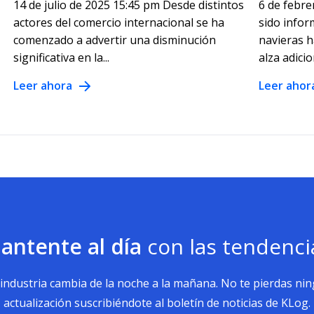
14 de julio de 2025 15:45 pm Desde distintos
6 de febre
actores del comercio internacional se ha
sido infor
comenzado a advertir una disminución
navieras 
significativa en la...
alza adicio
Leer ahora
Leer ahor
antente al día
con las tendenci
 industria cambia de la noche a la mañana. No te pierdas ni
actualización suscribiéndote al boletín de noticias de KLog.